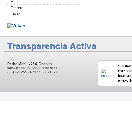
Marzo
Febrero
Enero
Transparencia Activa
Pedro Montt #254, Chonchi
Si usted
www.municipalidadchonchi.cl
este siti
(65) 671255 - 671223 - 671276
jmacias
anexo 1